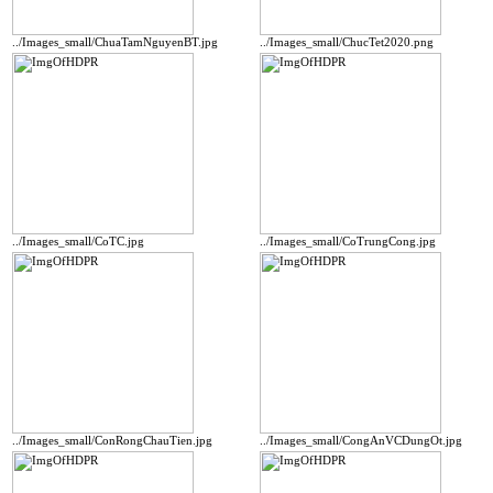
../Images_small/ChuaTamNguyenBT.jpg
../Images_small/ChucTet2020.png
../Images_small/CoTC.jpg
../Images_small/CoTrungCong.jpg
../Images_small/ConRongChauTien.jpg
../Images_small/CongAnVCDungOt.jpg