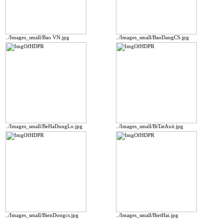
../Images_small/Bao VN.jpg
../Images_small/BaoDangCS.jpg
../Images_small/BeHaDungLo.jpg
../Images_small/BiTatAxit.jpg
../Images_small/BienDongcs.jpg
../Images_small/BietHai.jpg