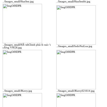
../Images_small/HunSen.jpg
../Images_small/HunSenbb.jpg
../Images_small/HÃ¬nhChinh phá»§ cuá»‘i
../Images_small/IndoNuiLua.jpg
cÃ¹ng VNCH.jpg
../Images_small/JKerry.jpg
../Images_small/JKerry021614.jpg