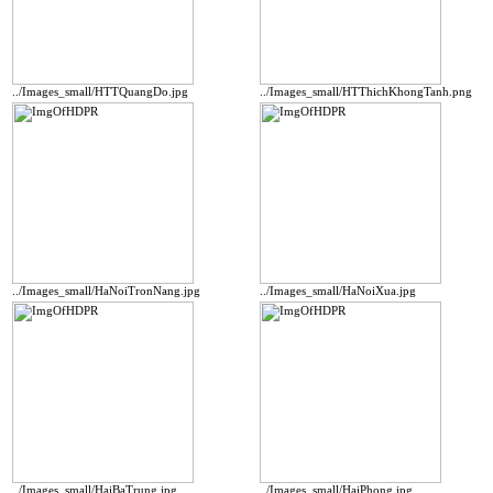
../Images_small/HTTQuangDo.jpg
../Images_small/HTThichKhongTanh.png
../Images_small/HaNoiTronNang.jpg
../Images_small/HaNoiXua.jpg
../Images_small/HaiBaTrung.jpg
../Images_small/HaiPhong.jpg