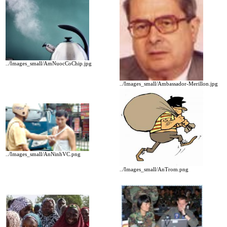
../Images_small/AmNuocCoChip.jpg
../Images_small/Ambassador-Merillon.jpg
../Images_small/AnNinhVC.png
../Images_small/AnTrom.png