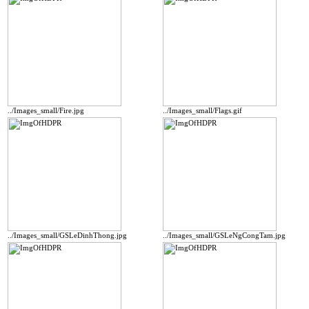
../Images_small/Fire.jpg
../Images_small/Flags.gif
../Images_small/GSLeDinhThong.jpg
../Images_small/GSLeNgCongTam.jpg