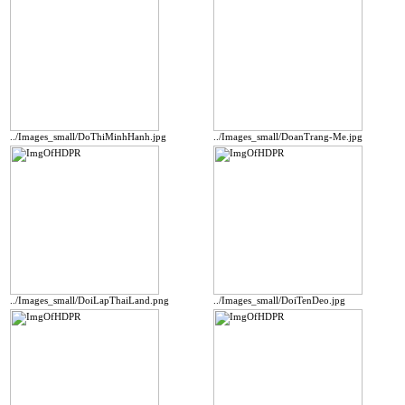
../Images_small/DoThiMinhHanh.jpg
../Images_small/DoanTrang-Me.jpg
../Images_small/DoiLapThaiLand.png
../Images_small/DoiTenDeo.jpg