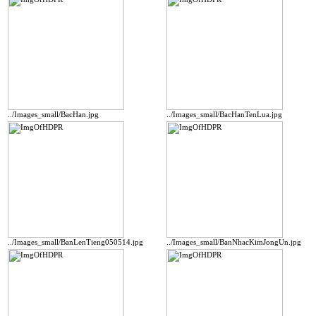
../Images_small/BacHan.jpg
../Images_small/BacHanTenLua.jpg
../Images_small/BanLenTieng050514.jpg
../Images_small/BanNhacKimJongUn.jpg