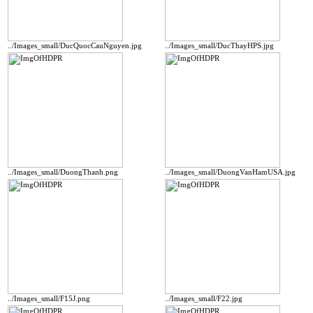
../Images_small/DucQuocCauNguyen.jpg
../Images_small/DucThayHPS.jpg
../Images_small/DuongThanh.png
../Images_small/DuongVanHamUSA.jpg
../Images_small/F15J.png
../Images_small/F22.jpg