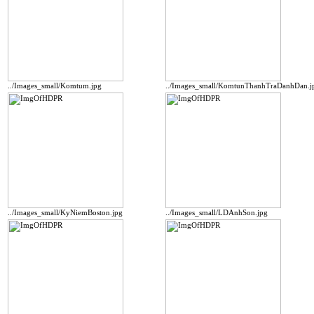
../Images_small/Komtum.jpg
../Images_small/KomtunThanhTraDanhDan.j
../Images_small/KyNiemBoston.jpg
../Images_small/LDAnhSon.jpg