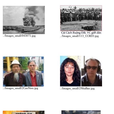
../Images_small/043075.jpg
../Images_small/113_CCRD3.jpg
../Images_small/2CaoNien.jpg
../Images_small/2NhaBao.jpg