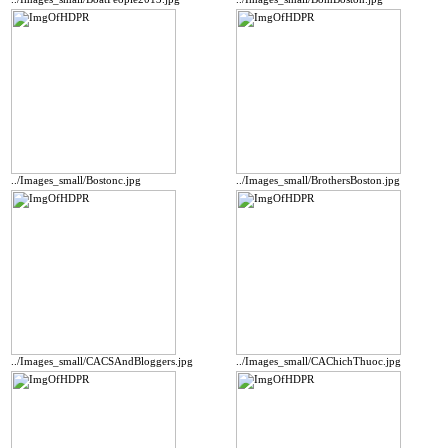
../Images_small/Bostonc.jpg
../Images_small/BrothersBoston.jpg
../Images_small/CACSAndBloggers.jpg
../Images_small/CAChichThuoc.jpg