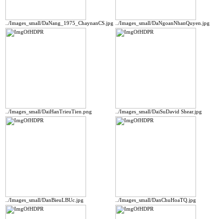
../Images_small/DaNang_1975_ChaynanCS.jpg
../Images_small/DaNgoanNhanQuyen.jpg
../Images_small/DaiHanTrieuTien.png
../Images_small/DaiSuDavid Shear.jpg
../Images_small/DanBieuLBUc.jpg
../Images_small/DanChuHoaTQ.jpg