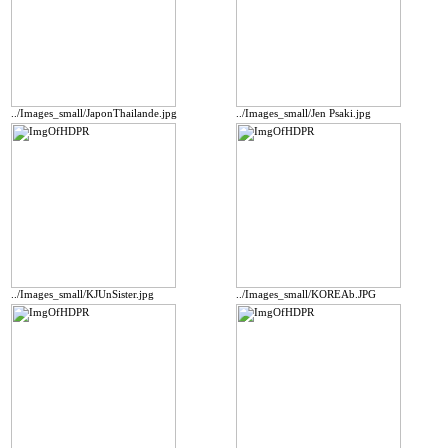
../Images_small/JaponThailande.jpg
../Images_small/Jen Psaki.jpg
../Images_small/KJUnSister.jpg
../Images_small/KOREAb.JPG