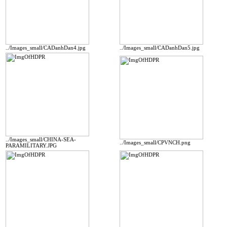
../Images_small/CADanhDan4.jpg
../Images_small/CADanhDan5.jpg
../Images_small/CHINA-SEA-
../Images_small/CPVNCH.png
PARAMILITARY.JPG