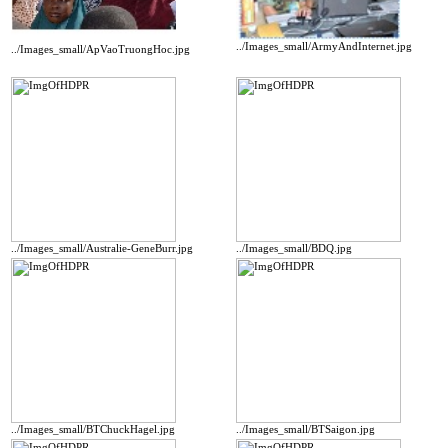
../Images_small/ArmyAndInternet.jpg
../Images_small/ApVaoTruongHoc.jpg
../Images_small/Australie-GeneBurr.jpg
../Images_small/BDQ.jpg
../Images_small/BTChuckHagel.jpg
../Images_small/BTSaigon.jpg