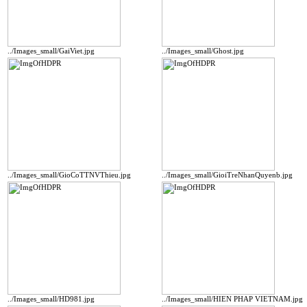
../Images_small/GaiViet.jpg
../Images_small/Ghost.jpg
../Images_small/GioCoTTNVThieu.jpg
../Images_small/GioiTreNhanQuyenb.jpg
../Images_small/HD981.jpg
../Images_small/HIEN PHAP VIETNAM.jpg