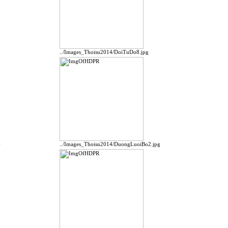
../Images_Thoisu2014/DoiTuDo8.jpg
G
../Images_Thoisu2014/DuongLuoiBo2.jpg