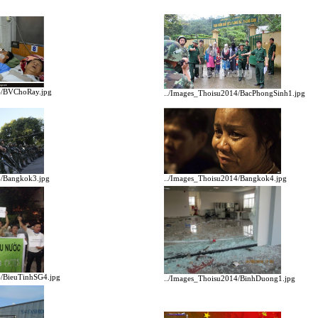
4/BVChoRay.jpg
../Images_Thoisu2014/BacPhongSinh1.jpg
4/Bangkok3.jpg
../Images_Thoisu2014/Bangkok4.jpg
4/BieuTinhSG4.jpg
../Images_Thoisu2014/BinhDuong1.jpg