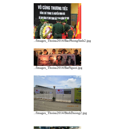
../Images_Thoisu2014/BacPhongSinh2.jpg
../Images_Thoisu2014/BatNguoi.jpg
../Images_Thoisu2014/BinhDuong2.jpg