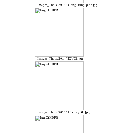
../Images_Thoisu2014/DuongTrungQuoc.jpg
../Images_Thoisu2014/HQVC1.jpg
../Images_Thoisu2014/HaiNuKyGia.jpg