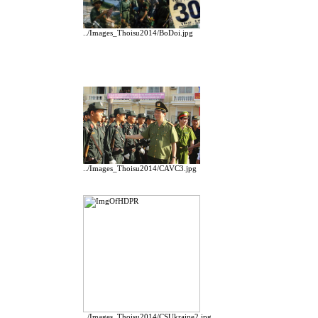
../Images_Thoisu2014/BoDoi.jpg
../Images_Thoisu2014/CAVC3.jpg
../Images_Thoisu2014/CSUkraine2.jpg