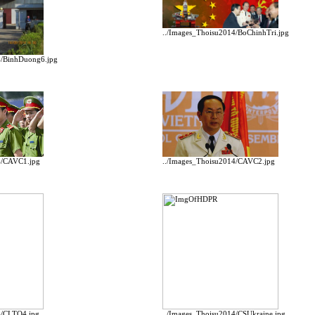
../Images_Thoisu2014/BoChinhTri.jpg
4/BinhDuong6.jpg
4/CAVC1.jpg
../Images_Thoisu2014/CAVC2.jpg
4/CLTQ4.jpg
../Images_Thoisu2014/CSUkraine.jpg