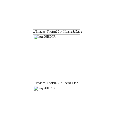
../Images_Thoisu2014/HoangSa5.jpg
../Images_Thoisu2014/Irvine1.jpg