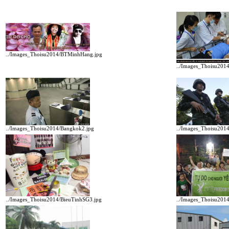
../Images_Thoisu2014/BTMinhHang.jpg
../Images_Thoisu201
../Images_Thoisu2014/Bangkok2.jpg
../Images_Thoisu201
../Images_Thoisu2014/BieuTinhSG3.jpg
../Images_Thoisu201