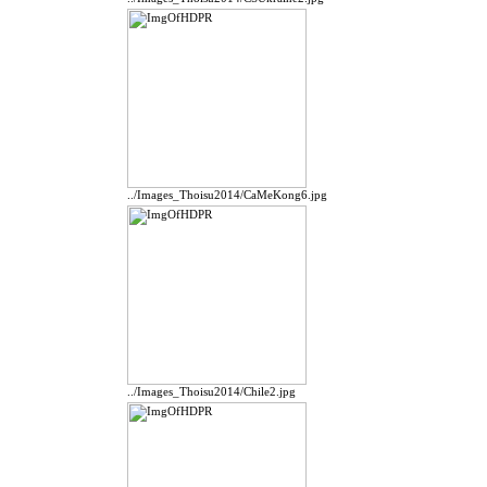
../Images_Thoisu2014/CaMeKong6.jpg
../Images_Thoisu2014/Chile2.jpg