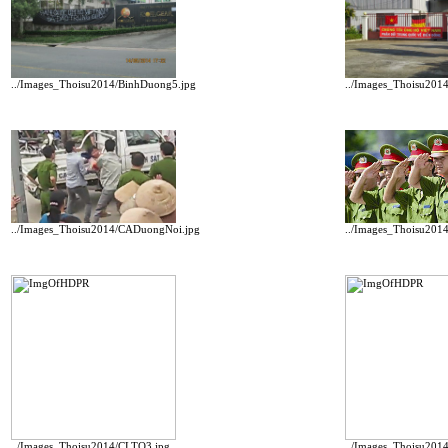
../Images_Thoisu2014/BinhDuong5.jpg
../Images_Thoisu201
../Images_Thoisu2014/CADuongNoi.jpg
../Images_Thoisu201
../Images_Thoisu2014/CLTQ3.jpg
../Images_Thoisu201