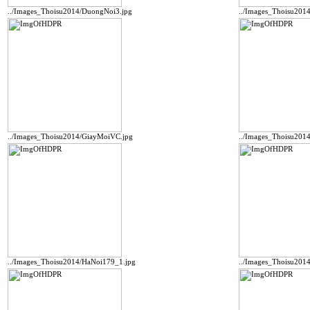
../Images_Thoisu2014/DuongNoi3.jpg
../Images_Thoisu201
../Images_Thoisu2014/GiayMoiVC.jpg
../Images_Thoisu20
../Images_Thoisu2014/HaNoi179_1.jpg
../Images_Thoisu201