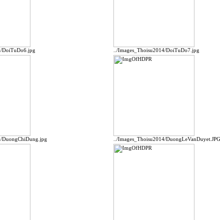
4/DoiTuDo6.jpg
../Images_Thoisu2014/DoiTuDo7.jpg
4/DuongChiDung.jpg
../Images_Thoisu2014/DuongLeVanDuyet.JP